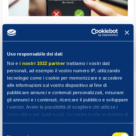
Chiamata SOS – Antirapina
19 Dicembre 2024
Uso responsabile dei dati
Leggi
Noi e
i nostri 1022 partner
trattiamo i vostri dati
personali, ad esempio il vostro numero IP, utilizzando
tecnologie come i cookie per memorizzare e accedere
alle informazioni sul vostro dispositivo al fine di
pubblicare annunci e contenuti personalizzati, misurare
gli annunci e i contenuti, ricercare il pubblico e sviluppare
i servizi. Avete la possibilità di scegliere chi utilizza i
vostri dati e per quali scopi. Le vostre scelte in materia di
privacy sono applicabili solo su questa proprietà digitale
in cui avete effettuato le vostre scelte. È possibile
Selezione