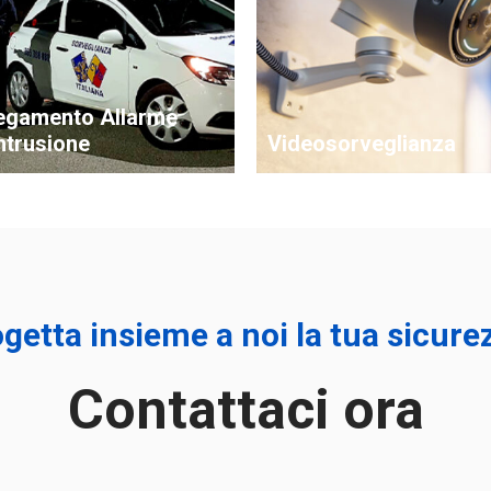
egamento Allarme
ntrusione
Videosorveglianza
getta insieme a noi la tua sicure
Contattaci ora