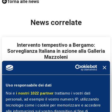
Torna alle news
News correlate
Intervento tempestivo a Bergamo:
Sorveglianza Italiana in azione alla Galleria
Mazzoleni
30 Giugno 2026
Intervento tempestivo di Sorveglianza Italiana alla
Galleria Mazzoleni di Bergamo. Le nostre Guardie
Uso responsabile dei dati
Giurate sono state le prime ad arrivare sul luogo
Noi e
i nostri 1022 partner
trattiamo i vostri dati
dell’incendio. In perfetta sinergia con i Vigili del Fuoco e
personali, ad esempio il vostro numero IP, utilizzando
le Forze dell’Ordine hanno gestito in sicurezza un
tecnologie come i cookie per memorizzare e accedere
principio d’incendio in centro città.
alle informazioni sul vostro dispositivo al fine di